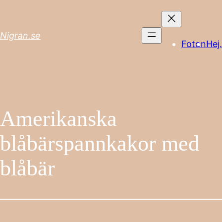
Skip
to
content
Nigran.se
Foton
Hej.
Amerikanska
blåbärspannkakor med
blåbär