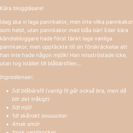
Kära bloggläsare!
Idag ska vi laga pannkakor, men inte vilka pannkakor
som helst, utan pannkakor med blåa bär! Eder kära
kändisbloggare hade först tänkt laga vanliga
pannkakor, men upptäckte till sin förskräckelse att
han inte hade någon mjölk! Han misströstade icke,
utan tog istället till blåbärsfilen…
Ingredienser:
5dl blåbärsfil (vanlig fil går också bra, men då
blir det tråkigt)
5dl mjöl
1dl skånskt souuucker
4msk smör
1msk vaniljsocker